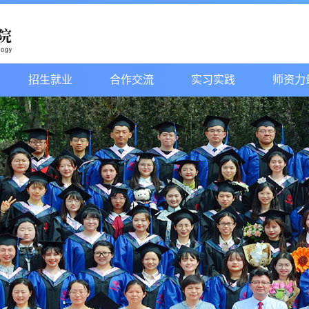
招生就业
合作交流
实习实践
师资力
1
2
3
4
5
6
7