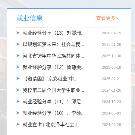
就业信息
查看更多>
就业经验分享（13）刘媛珊...
2026-04-15
以规划筑梦未来：社会与民...
2025-11-26
河北省铸牢中华民族共同体...
2025-10-30
就业经验分享（12）鲁静雯...
2025-06-18
【邀请函】“京彩就业”中...
2025-02-21
光
陈涛​
李春玲
我校第二届全国大学生职业...
2024-11-26
就业经验分享（11）：邱尼...
2024-10-23
就业经验分享（10）：李硕...
2024-06-03
就业宣讲 | 北京泽丰社会工...
2024-05-29