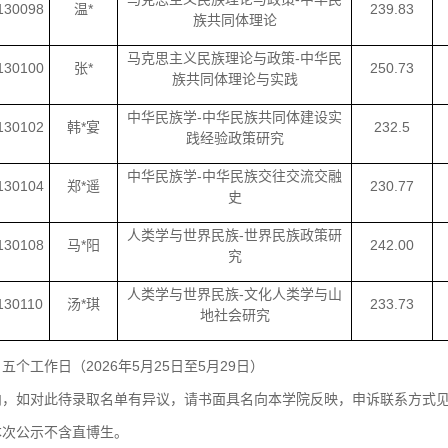
130098
温*
239.83
族共同体理论
马克思主义民族理论与政策-中华民
130100
张*
250.73
族共同体理论与实践
中华民族学-中华民族共同体建设实
130102
韩*宴
232.5
践经验政策研究
中华民族学-中华民族交往交流交融
130104
郑*遥
230.77
史
人类学与世界民族-世界民族政策研
130108
马*阳
242.00
究
人类学与世界民族-文化人类学与山
130110
汤*琪
233.73
地社会研究
五个工作日（2026年5月25日至5月29日）
内，如对此待录取名单有异议，请书面具名向本学院反映，申诉联系方式
本次公示不含直博生。