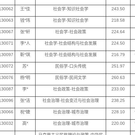
130062
王*佳
社会学-知识社会学
243.50
130063
钱*玮
社会学-知识社会学
218.58
130067
张*轩
社会学-社会政策
224.64
130071
李*人
社会学-社会结构与社会发展
224.50
130097
靳*琪
社会学-社会结构与社会发展
216.79
130072
苏*
民俗学-口头传统
251.97
130076
杨*明
民俗学-民间文学
260.63
130087
李*
社会政策-社会政策
233.00
130096
张*洁
社会治理-社会变迁与社会治理
238.25
130066
祝*婕
社会治理-城市治理
228.10
130032
高*
社会治理-城市治理
220.00
马克思主义民族理论与政策-中华民