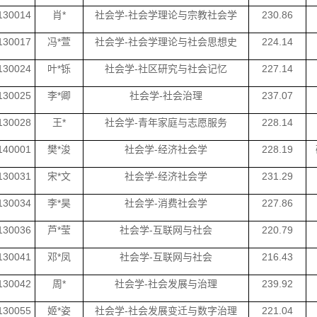
130014
肖*
社会学-社会学理论与宗教社会学
230.86
130017
冯*萱
社会学-社会学理论与社会思想史
224.14
130024
叶*铄
社会学-社区研究与社会记忆
227.14
130025
李*卿
社会学-社会治理
237.07
130028
王*
社会学-青年家庭与志愿服务
228.14
140001
樊*浚
社会学-经济社会学
228.19
130031
宋*文
社会学-经济社会学
231.29
130034
李*昊
社会学-消费社会学
227.86
130036
芦*莹
社会学-互联网与社会
220.79
130041
邓*凤
社会学-互联网与社会
216.43
130042
周*
社会学-社会发展与治理
239.92
130055
姬*姿
社会学-社会发展变迁与数字治理
221.04