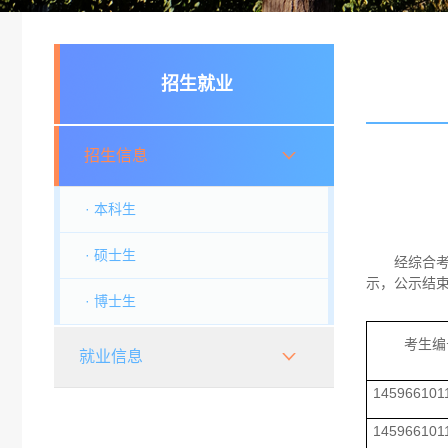
招生就业
招生信息
· 本科生
· 硕士生
经综合
示，公示结
· 博士生
考生编
就业信息
145966101
145966101