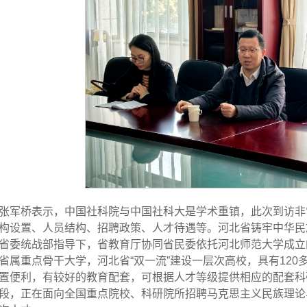
张军桥表示，中国社科院与中国社科大是学术重镇，此次到访非
构设置、人员结构、招聘政策、人才待遇等。河北省铸牢中华民
省委统战部指导下，省教育厅协同省民委依托河北师范大学成立
省属重点骨干大学，河北省“双一流”建设一层次高校，具有12
置便利，有较好的教育配套，可根据人才等级提供相应的配套科
段，正在面向全国重点院校、科研院所招聘马克思主义民族理论