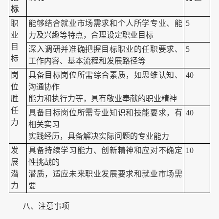
标
职
能够结合就业市场需求和个人所学专业、能
5
业
力及兴趣等特点，合理设定职业目标
目
深入调研并准确把握目标职业的任职要求、
5
标
工作内容、基本流程和发展路径等
岗
具备目标岗位所需综合素质，如思维认知、
40
位
沟通协作
胜
能力和执行力等，具有敬业奉献的职业精神
任
具备目标岗位所需专业知识和技能要求，有
40
力
相关实习
实践经历，具备解决实际问题的专业能力
发
具备持续学习能力、创新精神和应对不确定
10
展
性挑战的
潜
潜质，适应未来职业发展要求和就业市场需
力
要
八、注意事项