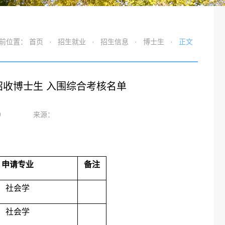
前位置：
首页
·
招生就业
·
招生信息
·
博士生
·
正文
招收博士生 入围综合考核名单
9
来源：
申请专业
备注
社会学
社会学